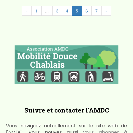
«
1
...
3
4
5
6
7
»
Suivre et contacter l'AMDC
Vous naviguez actuellement sur le site web de
l'AMDC. Vous pouvez aussi
vous abonner à